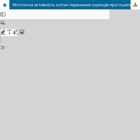
Мітотична активність клітин первинних корінців ярої пшениці залежно від дії низьких температур