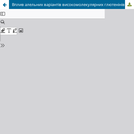
Вплив алельних варіантів високомолекулярних глютенінів на фізичні показники якості зерна озимої пшениці