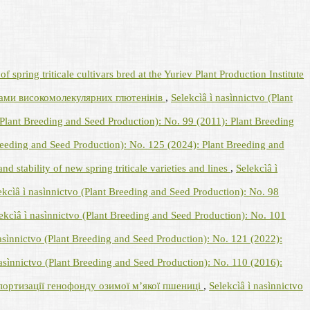
of spring triticale cultivars bred at the Yuriev Plant Production Institute
тами високомолекулярних глютенінів
,
Selekcìâ ì nasìnnictvo (Plant
(Plant Breeding and Seed Production): No. 99 (2011): Plant Breeding
Breeding and Seed Production): No. 125 (2024): Plant Breeding and
nd stability of new spring triticale varieties and lines
,
Selekcìâ ì
ekcìâ ì nasìnnictvo (Plant Breeding and Seed Production): No. 98
ekcìâ ì nasìnnictvo (Plant Breeding and Seed Production): No. 101
nasìnnictvo (Plant Breeding and Seed Production): No. 121 (2022):
nasìnnictvo (Plant Breeding and Seed Production): No. 110 (2016):
спортизації генофонду озимої м’якої пшениці
,
Selekcìâ ì nasìnnictvo