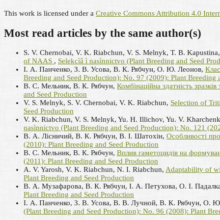
This work is licensed under a
Creative Commons Attribution 4.0 Intern
Most read articles by the same author(s)
S. V. Chernobai, V. K. Riabchun, V. S. Melnyk, T. B. Kapustina
of NAAS
,
Selekcìâ ì nasìnnictvo (Plant Breeding and Seed Pro
І. А. Панченко, З. В. Усова, В. К. Рябчун, О. Ю. Леонов,
Клас
Breeding and Seed Production): No. 97 (2009): Plant Breeding
В. С. Мельник, В. К. Рябчун,
Комбінаційна здатність зразків
and Seed Production
V. S. Melnyk, S. V. Chernobai, V. K. Riabchun,
Selection of Tr
Seed Production
V. K. Riabchun, V. S. Melnyk, Yu. H. Illichov, Yu. V. Kharchen
nasìnnictvo (Plant Breeding and Seed Production): No. 121 (20
В. А. Лісничий, В. К. Рябчун, В. І. Шатохін,
Особливості про
(2010): Plant Breeding and Seed Production
В. С. Мельник, В. К. Рябчун,
Вплив гаметоцидів на формуван
(2011): Plant Breeding and Seed Production
A. V. Yarosh, V. K. Riabchun, N. I. Riabchun,
Adaptability of w
Plant Breeding and Seed Production
В. А. Музафарова, В. К. Рябчун, І. А. Петухова, О. І. Падалк
Plant Breeding and Seed Production
І. А. Панченко, З. В. Усова, В. В. Лучной, В. К. Рябчун, О. 
(Plant Breeding and Seed Production): No. 96 (2008): Plant Br