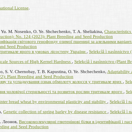
ational License
.
, Yu. M. Nosenko, O. Ye. Shchechenko, T. A. Sheliakina,
Characteristics 
duction): No. 124 (2023): Plant Breeding and Seed Production
ифікація світового генофонду озимої пшениці за алельними варіан
 and Seed Production
 тритикале ярого в умовах лісостепу України
,
Selekcìâ ì nasìnnictvo 
iticale Sources of High Kernel Hardness
,
Selekcìâ ì nasìnnictvo (Plant 
ko, S. V. Chernobay, T. B. Kapustina, O. Ye. Shchechenko,
Adaptability a
22): Plant Breeding and Seed Production
яву та успадкування ознак обмолоту колосся у тритикале ярих
,
Sel
ня чоловічої стерильності та розвиток рослин тритикале ярого
,
Sel
inter bread wheat by environmental plasticity and stability
,
Selekcìâ ì 
а,
Genetic collection of spring barley by disease resistance
,
Selekcìâ ì 
Ю. Леонов,
Високомолекулярні глютенінові білки в ідентифікації і па
eeding and Seed Production