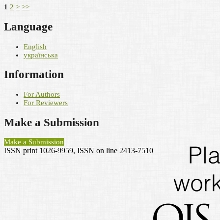
1
2
>
>>
Language
English
українська
Information
For Authors
For Reviewers
Make a Submission
Make a Submission
ISSN print 1026-9959, ISSN on line 2413-7510