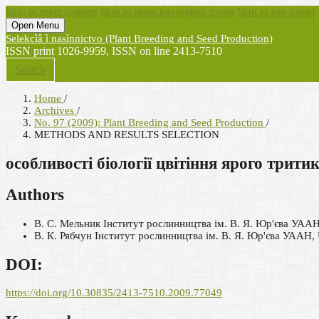
Skip to main content
Skip to main navigation menu
Skip to site footer
Open Menu
Selekcìâ ì nasìnnictvo (Plant Breeding and Seed Production)
ISSN print 1026-9959, ISSN on line 2413-7510
Search
Home
/
Archives
/
No. 97 (2009): Plant Breeding and Seed Production
/
METHODS AND RESULTS SELECTION
особливості біології цвітіння ярого трити
Authors
В. С. Мельник
Інститут рослинництва ім. В. Я. Юр'єва УААН
В. К. Рябчун
Інститут рослинництва ім. В. Я. Юр'єва УААН, 
DOI:
https://doi.org/10.30835/2413-7510.2009.77049