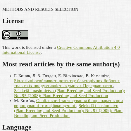
METHODS AND RESULTS SELECTION
License
This work is licensed under a
Creative Commons Attribution 4.0
International License
.
Most read articles by the same author(s)
Г. Коник, Л. З. Глодан, Е. Вілчінскас, В. Кемешіте,
Біологічні особливості розвитку багаторічних бобових
трав та їх продуктивність в умовах Передкарпаття
,
Selekcìâ ì nasìnnictvo (Plant Breeding and Seed Production):
No. 95 (2008): Plant Breeding and Seed Production
М. Хом’як,
Особливості застосування біопрепаратів при
вирощуванні тимофіївки лучної
,
Selekcìâ ì nasìnnictvo
(Plant Breeding and Seed Production): No. 97 (2009): Plant
Breeding and Seed Production
Language