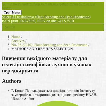
Skip to main content
Skip to main navigation menu
Skip to site
footer
Open Menu
Selekcìâ ì nasìnnictvo (Plant Breeding and Seed Production)
ISSN print 1026-9959, ISSN on line 2413-7510
Search
Home
/
Archives
/
No. 98 (2010): Plant Breeding and Seed Production
/
METHODS AND RESULTS SELECTION
Вивчення вихідного матеріалу для
селекції тимофіївки лучної в умовах
передкарпаття
Authors
Г. Коник
Передкарпатська дослідна станція Інституту
землеробства і тваринництва західного регіону НААН,
Ukraine
Author