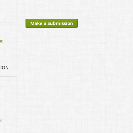
Make a Submission
nd
TION
al