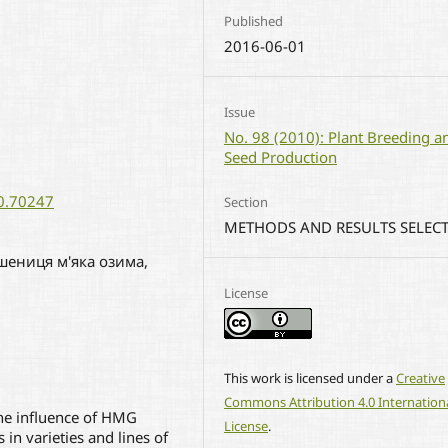
Published
2016-06-01
Issue
No. 98 (2010): Plant Breeding a
Seed Production
10.70247
Section
METHODS AND RESULTS SELEC
шениця м'яка озима,
License
This work is licensed under a
Creative
Commons Attribution 4.0 Internation
the influence of HMG
License
.
 in varieties and lines of