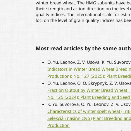
winter bread wheat. The HMG subunits have b
their strength and action direction on the level
quality indices. The international scale for est
loci on the level of grain quality indices has be
Most read articles by the same auth
O. Yu. Leonov, Z. V. Usova, K. Yu. Suvoro
Indicators in Winter Bread Wheat Breedi
Production): No. 127 (2025): Plant Bree
O. Yu. Leonov, O. O. Skrypnyk, Z. V. Usov
Fraction Output by Winter Bread Wheat 
No. 125 (2024): Plant Breeding and Seed
K. Yu. Suvorova, O. Yu. Leonov, Z. V. Uso
Characteristics of winter spelt wheat (Tri
Selekcìâ ì nasìnnictvo (Plant Breeding a
Production