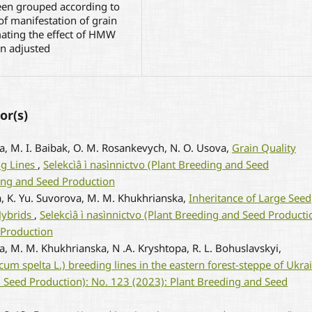
een grouped according to
 of manifestation of grain
imating the effect of HMW
en adjusted
or(s)
va, M. I. Baibak, O. M. Rosankevych, N. O. Usova,
Grain Quality
ng Lines
,
Selekcìâ ì nasìnnictvo (Plant Breeding and Seed
ding and Seed Production
a, K. Yu. Suvorova, M. M. Khukhrianska,
Inheritance of Large Seed
Hybrids
,
Selekcìâ ì nasìnnictvo (Plant Breeding and Seed Producti
 Production
va, M. M. Khukhrianska, N .A. Kryshtopa, R. L. Bohuslavskyi,
ticum spelta L.) breeding lines in the eastern forest-steppe of Ukr
nd Seed Production): No. 123 (2023): Plant Breeding and Seed