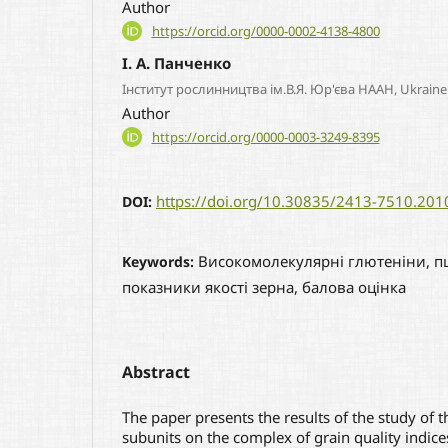
Author
https://orcid.org/0000-0002-4138-4800
І. А. Панченко
Інститут рослинництва ім.В.Я. Юр'єва НААН, Ukraine
Author
https://orcid.org/0000-0003-3249-8395
https://doi.org/10.30835/2413-7510.20
DOI:
Високомолекулярні глютеніни, п
Keywords:
показники якості зерна, балова оцінка
Abstract
The paper presents the results of the study of 
subunits on the complex of grain quality indices