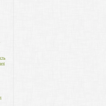
і
сть
ant
t