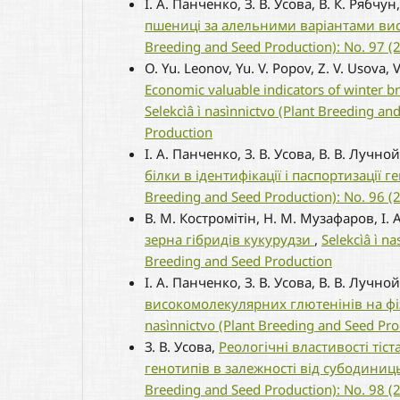
І. А. Панченко, З. В. Усова, В. К. Рябчу
пшениці за алельними варіантами ви
Breeding and Seed Production): No. 97 (
O. Yu. Leonov, Yu. V. Popov, Z. V. Usova, 
Economic valuable indicators of winter b
Selekcìâ ì nasìnnictvo (Plant Breeding a
Production
І. А. Панченко, З. В. Усова, В. В. Лучно
білки в ідентифікації і паспортизації
Breeding and Seed Production): No. 96 (
В. М. Костромітін, Н. М. Музафаров, І.
зерна гібридів кукурудзи
,
Selekcìâ ì n
Breeding and Seed Production
І. А. Панченко, З. В. Усова, В. В. Лучно
високомолекулярних глютенінів на фі
nasìnnictvo (Plant Breeding and Seed Pro
З. В. Усова,
Реологічні властивості тіс
генотипів в залежності від субодини
Breeding and Seed Production): No. 98 (