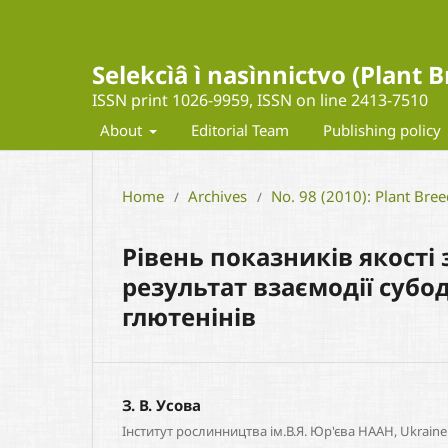
Selekcìâ ì nasìnnictvo (Plant
ISSN print 1026-9959, ISSN on line 2413-7510
About
Editorial Team
Publishing policy
Home
Archives
No. 98 (2010): Plant Bre
/
/
Рівень показників якості
результат взаємодії суб
глютенінів
З. В. Усова
Інститут рослинництва ім.В.Я. Юр'єва НААН, Ukraine