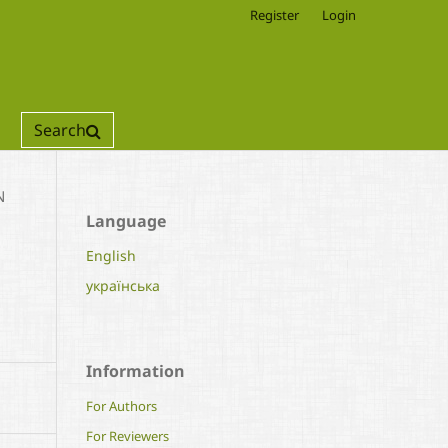
Register
Login
Search
N
Language
English
українська
Information
For Authors
For Reviewers