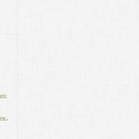
on):
aine
,