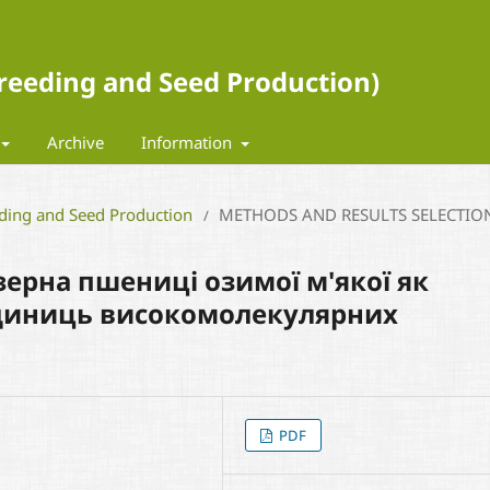
 Breeding and Seed Production)
Archive
Information
eding and Seed Production
METHODS AND RESULTS SELECTIO
/
 зерна пшениці озимої м'якої як
одиниць високомолекулярних
PDF