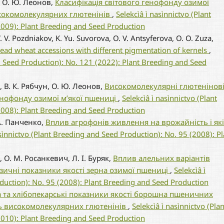
н, О. Ю. Леонов,
Класифікація світового генофонду озимої
сокомолекулярних глютенінів
,
Selekcìâ ì nasìnnictvo (Plant
2009): Plant Breeding and Seed Production
V. V. Pozdniakov, K. Yu. Suvorova, O. V. Antsyferova, О. О. Zuza,
read wheat accessions with different pigmentation of kernels
,
nd Seed Production): No. 121 (2022): Plant Breeding and Seed
й, В. К. Рябчун, О. Ю. Леонов,
Високомолекулярні глютенінов
 генофонду озимої м’якої пшениці
,
Selekcìâ ì nasìnnictvo (Plant
2008): Plant Breeding and Seed Production
 А. Панченко,
Вплив агрофонів живлення на врожайність і які
asìnnictvo (Plant Breeding and Seed Production): No. 95 (2008): Pl
й, О. М. Росанкевич, Л. І. Буряк,
Вплив алельних варіантів
зичні показники якості зерна озимої пшениці
,
Selekcìâ ì
duction): No. 95 (2008): Plant Breeding and Seed Production
та та хлібопекарські показники якості борошна пшеничних
ць високомолекулярних глютенінів
,
Selekcìâ ì nasìnnictvo (Plan
2010): Plant Breeding and Seed Production