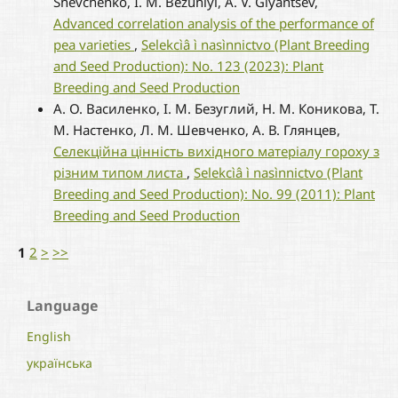
Shevchenko, I. M. Bezuhlyi, A. V. Glyantsev,
Advanced correlation analysis of the performance of
pea varieties
,
Selekcìâ ì nasìnnictvo (Plant Breeding
and Seed Production): No. 123 (2023): Plant
Breeding and Seed Production
А. О. Василенко, І. М. Безуглий, Н. М. Коникова, Т.
М. Настенко, Л. М. Шевченко, А. В. Глянцев,
Cелекційна цінність вихідного матеріалу гороху з
різним типом листа
,
Selekcìâ ì nasìnnictvo (Plant
Breeding and Seed Production): No. 99 (2011): Plant
Breeding and Seed Production
1
2
>
>>
Language
English
українська