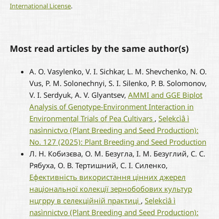
International License
.
Most read articles by the same author(s)
A. O. Vasylenko, V. I. Sichkar, L. M. Shevchenko, N. O.
Vus, P. M. Solonechnyi, S. I. Silenko, Р. В. Solomonov,
V. I. Serdyuk, A. V. Glyantsev,
AMMI and GGE Biplot
Analysis of Genotype-Environment Interaction in
Environmental Trials of Pea Cultivars
,
Selekcìâ ì
nasìnnictvo (Plant Breeding and Seed Production):
No. 127 (2025): Plant Breeding and Seed Production
Л. Н. Кобизєва, О. М. Безугла, І. М. Безуглий, С. С.
Рябуха, О. В. Тертишний, С. І. Силенко,
Ефективність використання цінних джерел
національної колекції зернобобових культур
нцгрру в селекційній практиці
,
Selekcìâ ì
nasìnnictvo (Plant Breeding and Seed Production):