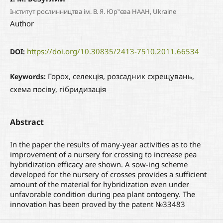
Інститут рослинництва ім. В. Я. Юр‟єва НААН, Ukraine
Author
https://doi.org/10.30835/2413-7510.2011.66534
DOI:
Горох, селекція, розсадник схрещувань,
Keywords:
схема посіву, гібридизація
Abstract
In the paper the results of many-year activities as to the
improvement of a nursery for crossing to increase pea
hybridization efficacy are shown. A sow-ing scheme
developed for the nursery of crosses provides a sufficient
amount of the material for hybridization even under
unfavorable condition during pea plant ontogeny. The
innovation has been proved by the patent №33483