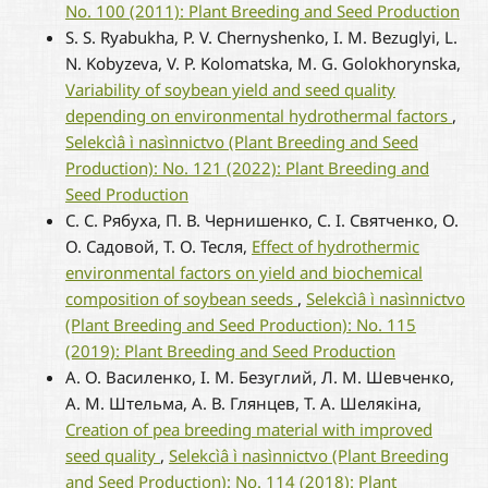
No. 100 (2011): Plant Breeding and Seed Production
S. S. Ryabukha, P. V. Chernyshenko, I. M. Bezuglyi, L.
N. Kobyzeva, V. P. Kolomatska, M. G. Golokhorynska,
Variability of soybean yield and seed quality
depending on environmental hydrothermal factors
,
Selekcìâ ì nasìnnictvo (Plant Breeding and Seed
Production): No. 121 (2022): Plant Breeding and
Seed Production
С. С. Рябуха, П. В. Чернишенко, С. І. Святченко, О.
О. Садовой, Т. О. Тесля,
Effect of hydrothermic
environmental factors on yield and biochemical
composition of soybean seeds
,
Selekcìâ ì nasìnnictvo
(Plant Breeding and Seed Production): No. 115
(2019): Plant Breeding and Seed Production
А. О. Василенко, І. М. Безуглий, Л. M. Шевченко,
А. М. Штельма, А. В. Глянцев, Т. А. Шелякіна,
Creation of pea breeding material with improved
seed quality
,
Selekcìâ ì nasìnnictvo (Plant Breeding
and Seed Production): No. 114 (2018): Plant