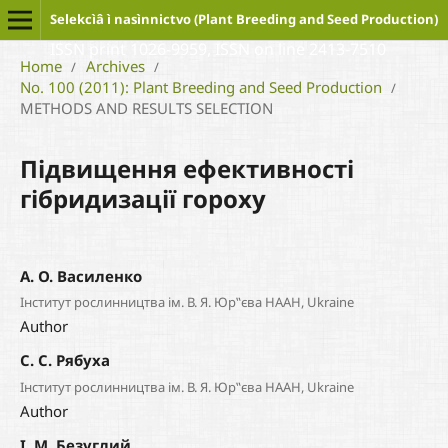
Selekcìâ ì nasìnnictvo (Plant Breeding and Seed Production)
ISSN print 1026-9959, ISSN on line 2413-7510
Home
Archives
/
/
No. 100 (2011): Plant Breeding and Seed Production
/
METHODS AND RESULTS SELECTION
Підвищення ефективності
гібридизації гороху
А. О. Василенко
Інститут рослинництва ім. В. Я. Юр‟єва НААН, Ukraine
Author
С. С. Рябуха
Інститут рослинництва ім. В. Я. Юр‟єва НААН, Ukraine
Author
І. М. Безуглий