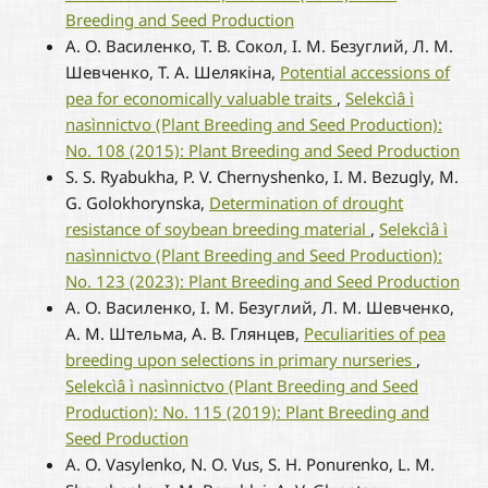
Breeding and Seed Production
А. О. Василенко, Т. В. Сокол, І. М. Безуглий, Л. М.
Шевченко, Т. А. Шелякіна,
Potential accessions of
pea for economically valuable traits
,
Selekcìâ ì
nasìnnictvo (Plant Breeding and Seed Production):
No. 108 (2015): Plant Breeding and Seed Production
S. S. Ryabukha, P. V. Chernyshenko, І. М. Bezuglу, M.
G. Golokhorynska,
Determination of drought
resistance of soybean breeding material
,
Selekcìâ ì
nasìnnictvo (Plant Breeding and Seed Production):
No. 123 (2023): Plant Breeding and Seed Production
А. О. Василенко, І. М. Безуглий, Л. М. Шевченко,
А. М. Штельма, А. В. Глянцев,
Peculiarities of pea
breeding upon selections in primary nurseries
,
Selekcìâ ì nasìnnictvo (Plant Breeding and Seed
Production): No. 115 (2019): Plant Breeding and
Seed Production
A. О. Vasylenko, N. О. Vus, S. H. Ponurenko, L. M.