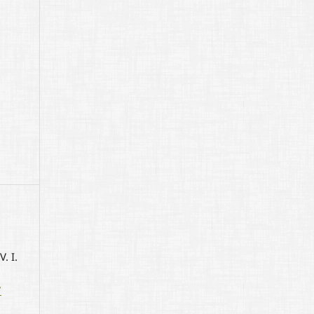
. I.
7