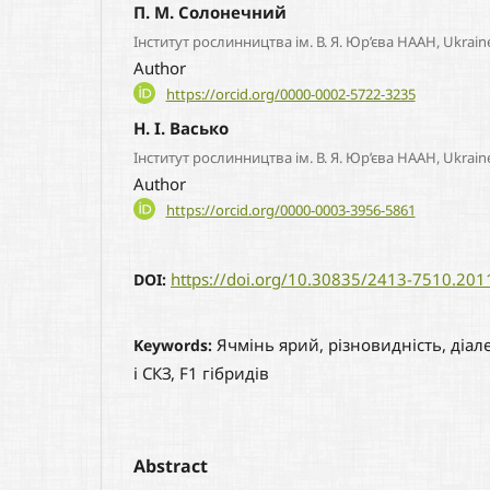
П. М. Солонечний
Інститут рослинництва ім. В. Я. Юр’єва НААН, Ukrain
Author
https://orcid.org/0000-0002-5722-3235
Н. І. Васько
Інститут рослинництва ім. В. Я. Юр’єва НААН, Ukrain
Author
https://orcid.org/0000-0003-3956-5861
https://doi.org/10.30835/2413-7510.20
DOI:
Ячмінь ярий, різновидність, діа
Keywords:
і СКЗ, F1 гібридів
Abstract