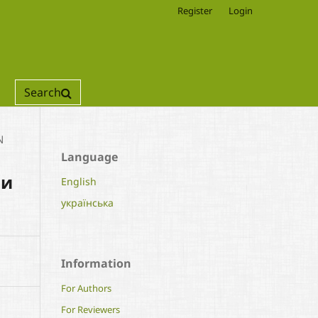
Register
Login
Search
N
Language
ми
English
українська
Information
For Authors
For Reviewers