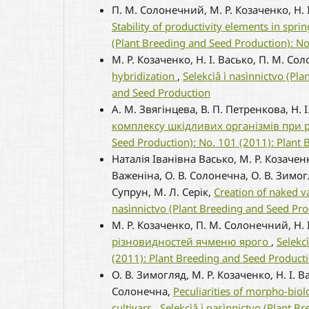
П. М. Солонечний, М. Р. Козаченко, Н. І
Stability of productivity elements in spri
(Plant Breeding and Seed Production): No
М. Р. Козаченко, Н. І. Васько, П. М. Со
hybridization
,
Selekcìâ ì nasìnnictvo (Pl
and Seed Production
А. М. Звягінцева, В. П. Петренкова, Н. 
комплексу шкідливих організмів при 
Seed Production): No. 101 (2011): Plant
Наталія Іванівна Васько, М. Р. Козаченк
Важеніна, О. В. Солонечна, О. В. Зимогл
Супрун, М. Л. Серік,
Creation of naked va
nasìnnictvo (Plant Breeding and Seed Pro
М. Р. Козаченко, П. М. Солонечний, Н. 
різновидностей ячменю ярого
,
Selekc
(2011): Plant Breeding and Seed Product
О. В. Зимогляд, М. Р. Козаченко, Н. І. В
Солонечна,
Peculiarities of morpho-biol
cultivars
,
Selekcìâ ì nasìnnictvo (Plant 