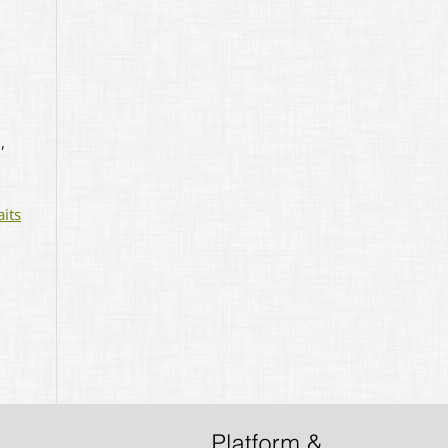
,
aits