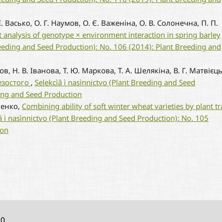
. Васько, О. Г. Наумов, О. Є. Важеніна, О. В. Солонечна, П. П.
 analysis of genotype × environment interaction in spring barley
Breeding and Seed Production): No. 106 (2014): Plant Breeding and
ов, Н. В. Іванова, Т. Ю. Маркова, Т. А. Шелякіна, В. Г. Матвієць
езостого
,
Selekcìâ ì nasìnnictvo (Plant Breeding and Seed
ding and Seed Production
аченко,
Combining ability of soft winter wheat varieties by plant tr
â ì nasìnnictvo (Plant Breeding and Seed Production): No. 105
ion
10