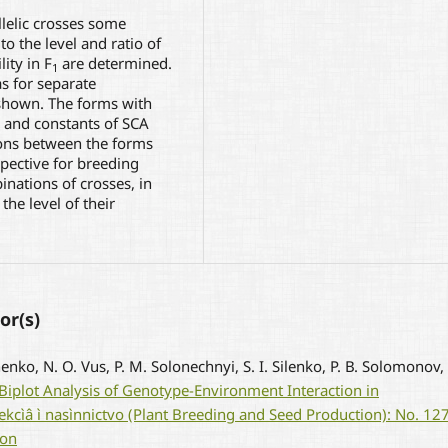
lelic crosses some
to the level and ratio of
ity in F
are determined.
1
s for separate
 shown. The forms with
s and constants of SCA
tions between the forms
spective for breeding
inations of crosses, in
the level of their
or(s)
enko, N. O. Vus, P. M. Solonechnyi, S. I. Silenko, Р. В. Solomonov, V
plot Analysis of Genotype-Environment Interaction in
ekcìâ ì nasìnnictvo (Plant Breeding and Seed Production): No. 12
ion