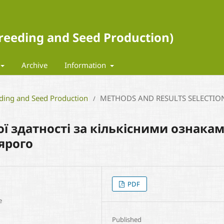
 Breeding and Seed Production)
Archive
Information
eding and Seed Production
METHODS AND RESULTS SELECTIO
/
ї здатності за кількісними ознака
ярого
PDF
e
Published