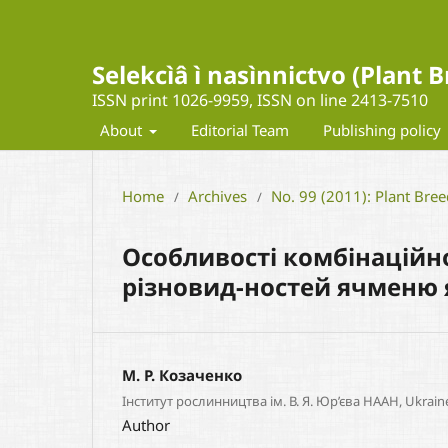
Selekcìâ ì nasìnnictvo (Plant
ISSN print 1026-9959, ISSN on line 2413-7510
About
Editorial Team
Publishing policy
Home
Archives
No. 99 (2011): Plant Bre
/
/
Особливості комбінаційно
різновид-ностей ячменю 
М. Р. Козаченко
Інститут рослинництва ім. В. Я. Юр’єва НААН, Ukrain
Author