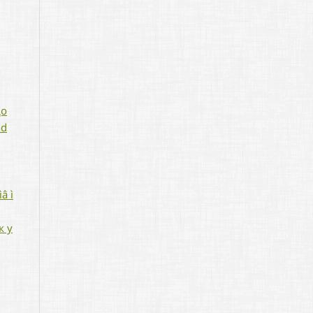
g
до
nd
ìâ ì
к у