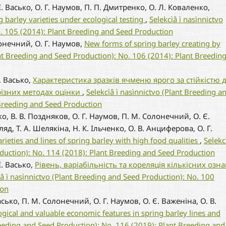
. Васько, О. Г. Наумов, П. П. Дмитренко, О. Л. Коваленко,
ng barley varieties under ecological testing
,
Selekcìâ ì nasìnnictvo
. 105 (2014): Plant Breeding and Seed Production
лонечний, О. Г. Наумов,
New forms of spring barley creating by
ant Breeding and Seed Production): No. 106 (2014): Plant Breedin
І. Васько,
Характеристика зразків ячменю ярого за стійкістю 
різних методах оцінки
,
Selekcìâ ì nasìnnictvo (Plant Breeding a
 Breeding and Seed Production
о, В. В. Поздняков, О. Г. Наумов, П. М. Солонечний, О. Є.
яд, Т. А. Шелякіна, Н. К. Ільченко, О. В. Анциферова, О. Г.
rieties and lines of spring barley with high food qualities
,
Selekc
duction): No. 114 (2018): Plant Breeding and Seed Production
І. Васько,
Рівень, варіабільність та кореляція кількісних озна
ìâ ì nasìnnictvo (Plant Breeding and Seed Production): No. 100
ion
асько, П. М. Солонечний, О. Г. Наумов, О. Є. Важеніна, О. В.
ogical and valuable economic features in spring barley lines and
Breeding and Seed Production): No. 116 (2019): Plant Breeding and