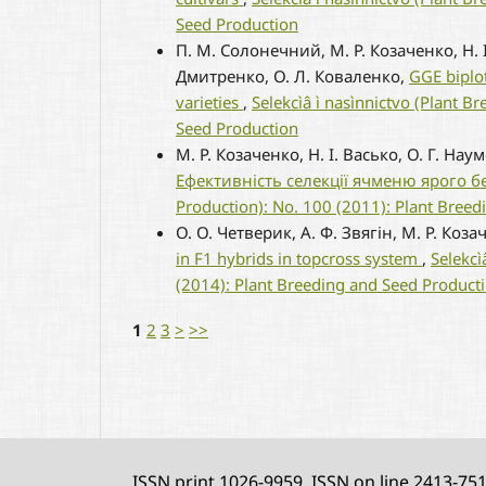
Seed Production
П. М. Солонечний, М. Р. Козаченко, Н. І
Дмитренко, О. Л. Коваленко,
GGE biplot
varieties
,
Selekcìâ ì nasìnnictvo (Plant 
Seed Production
М. Р. Козаченко, Н. І. Васько, О. Г. Наум
Ефективність селекції ячменю ярого б
Production): No. 100 (2011): Plant Bree
О. О. Четверик, А. Ф. Звягін, М. Р. Коз
in F1 hybrids in topcross system
,
Selekcì
(2014): Plant Breeding and Seed Product
1
2
3
>
>>
ISSN print 1026-9959, ISSN on line 2413-75