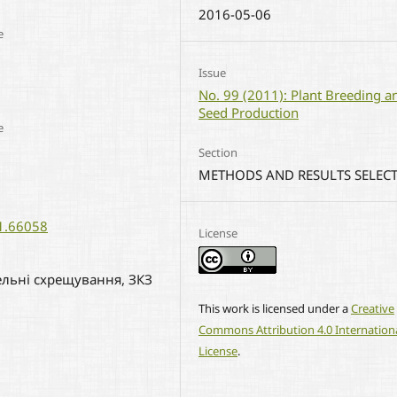
2016-05-06
e
Issue
No. 99 (2011): Plant Breeding a
Seed Production
e
Section
METHODS AND RESULTS SELEC
11.66058
License
лельні схрещування, ЗКЗ
This work is licensed under a
Creative
Commons Attribution 4.0 Internation
License
.