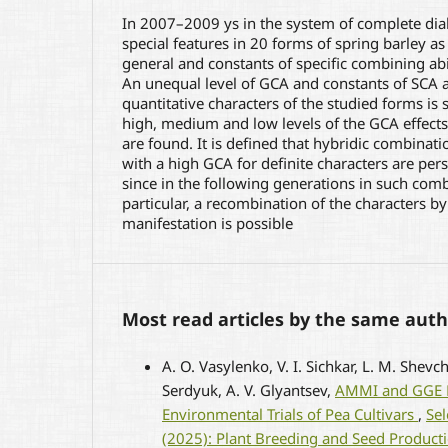
In 2007–2009 ys in the system of complete dial
special features in 20 forms of spring barley as 
general and constants of specific combining abil
An unequal level of GCA and constants of SCA a
quantitative characters of the studied forms is
high, medium and low levels of the GCA effect
are found. It is defined that hybridic combina
with a high GCA for definite characters are per
since in the following generations in such comb
particular, a recombination of the characters by 
manifestation is possible
Most read articles by the same auth
A. O. Vasylenko, V. I. Sichkar, L. M. Shevch
Serdyuk, A. V. Glyantsev,
AMMI and GGE Bi
Environmental Trials of Pea Cultivars
,
Sel
(2025): Plant Breeding and Seed Product