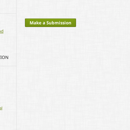
Make a Submission
nd
TION
al