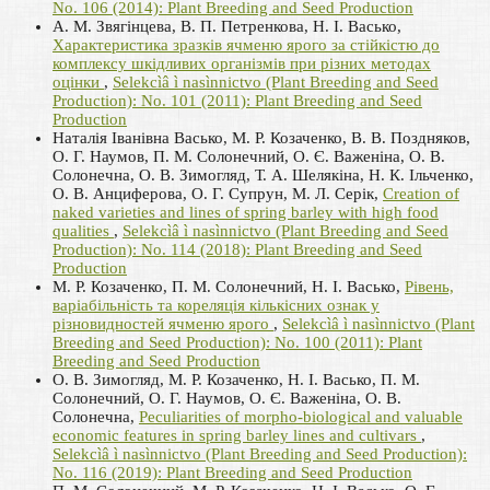
No. 106 (2014): Plant Breeding and Seed Production
А. М. Звягінцева, В. П. Петренкова, Н. І. Васько,
Характеристика зразків ячменю ярого за стійкістю до
комплексу шкідливих організмів при різних методах
оцінки
,
Selekcìâ ì nasìnnictvo (Plant Breeding and Seed
Production): No. 101 (2011): Plant Breeding and Seed
Production
Наталія Іванівна Васько, М. Р. Козаченко, В. В. Поздняков,
О. Г. Наумов, П. М. Солонечний, О. Є. Важеніна, О. В.
Солонечна, О. В. Зимогляд, Т. А. Шелякіна, Н. К. Ільченко,
О. В. Анциферова, О. Г. Супрун, М. Л. Серік,
Creation of
naked varieties and lines of spring barley with high food
qualities
,
Selekcìâ ì nasìnnictvo (Plant Breeding and Seed
Production): No. 114 (2018): Plant Breeding and Seed
Production
М. Р. Козаченко, П. М. Солонечний, Н. І. Васько,
Рівень,
варіабільність та кореляція кількісних ознак у
різновидностей ячменю ярого
,
Selekcìâ ì nasìnnictvo (Plant
Breeding and Seed Production): No. 100 (2011): Plant
Breeding and Seed Production
О. В. Зимогляд, М. Р. Козаченко, Н. І. Васько, П. М.
Солонечний, О. Г. Наумов, О. Є. Важеніна, О. В.
Солонечна,
Peculiarities of morpho-biological and valuable
economic features in spring barley lines and cultivars
,
Selekcìâ ì nasìnnictvo (Plant Breeding and Seed Production):
No. 116 (2019): Plant Breeding and Seed Production