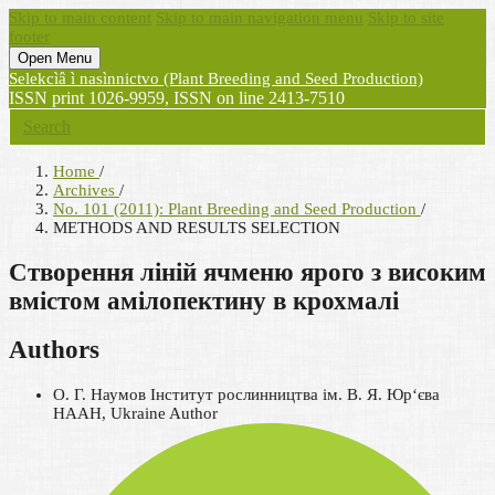
Skip to main content
Skip to main navigation menu
Skip to site
footer
Open Menu
Selekcìâ ì nasìnnictvo (Plant Breeding and Seed Production)
ISSN print 1026-9959, ISSN on line 2413-7510
Search
Home
/
Archives
/
No. 101 (2011): Plant Breeding and Seed Production
/
METHODS AND RESULTS SELECTION
Створення ліній ячменю ярого з високим
вмістом амілопектину в крохмалі
Authors
О. Г. Наумов
Інститут рослинництва ім. В. Я. Юр‘єва
НААН, Ukraine
Author