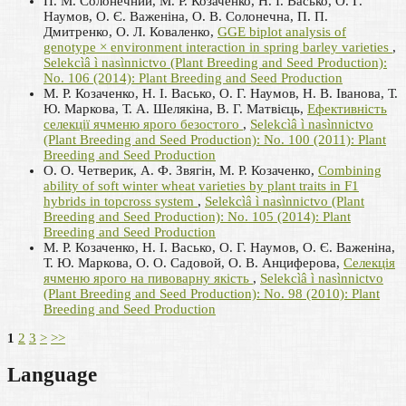
П. М. Солонечний, М. Р. Козаченко, Н. І. Васько, О. Г.
Наумов, О. Є. Важеніна, О. В. Солонечна, П. П.
Дмитренко, О. Л. Коваленко,
GGE biplot analysis of
genotype × environment interaction in spring barley varieties
,
Selekcìâ ì nasìnnictvo (Plant Breeding and Seed Production):
No. 106 (2014): Plant Breeding and Seed Production
М. Р. Козаченко, Н. І. Васько, О. Г. Наумов, Н. В. Іванова, Т.
Ю. Маркова, Т. А. Шелякіна, В. Г. Матвієць,
Ефективність
селекції ячменю ярого безостого
,
Selekcìâ ì nasìnnictvo
(Plant Breeding and Seed Production): No. 100 (2011): Plant
Breeding and Seed Production
О. О. Четверик, А. Ф. Звягін, М. Р. Козаченко,
Combining
ability of soft winter wheat varieties by plant traits in F1
hybrids in topcross system
,
Selekcìâ ì nasìnnictvo (Plant
Breeding and Seed Production): No. 105 (2014): Plant
Breeding and Seed Production
М. Р. Козаченко, Н. І. Васько, О. Г. Наумов, О. Є. Важеніна,
Т. Ю. Маркова, О. О. Садовой, О. В. Анциферова,
Селекція
ячменю ярого на пивоварну якість
,
Selekcìâ ì nasìnnictvo
(Plant Breeding and Seed Production): No. 98 (2010): Plant
Breeding and Seed Production
1
2
3
>
>>
Language