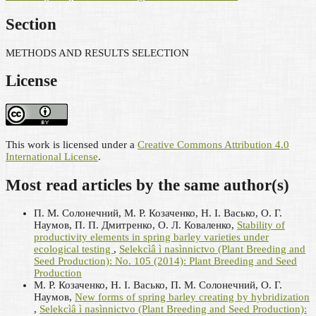
Section
METHODS AND RESULTS SELECTION
License
This work is licensed under a
Creative Commons Attribution 4.0
International License
.
Most read articles by the same author(s)
П. М. Солонечний, М. Р. Козаченко, Н. І. Васько, О. Г.
Наумов, П. П. Дмитренко, О. Л. Коваленко,
Stability of
productivity elements in spring barley varieties under
ecological testing
,
Selekcìâ ì nasìnnictvo (Plant Breeding and
Seed Production): No. 105 (2014): Plant Breeding and Seed
Production
М. Р. Козаченко, Н. І. Васько, П. М. Солонечний, О. Г.
Наумов,
New forms of spring barley creating by hybridization
,
Selekcìâ ì nasìnnictvo (Plant Breeding and Seed Production):