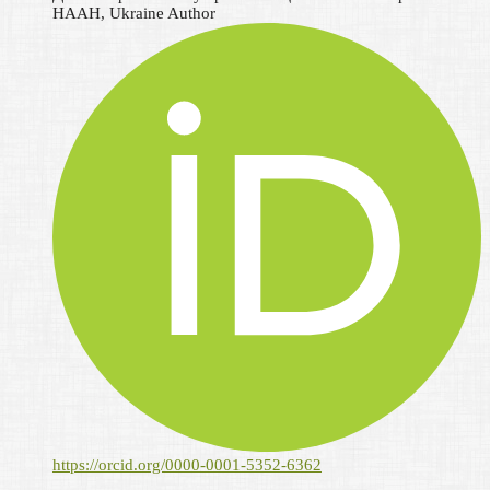
НААН, Ukraine
Author
https://orcid.org/0000-0001-5352-6362