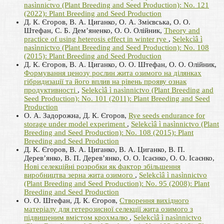
nasìnnictvo (Plant Breeding and Seed Production): No. 121
(2022): Plant Breeding and Seed Production
Д. К. Єгоров, В. А. Циганко, О. А. Змієвська, О. О.
Штефан, С. Б. Дем’яненко, О. О. Олійник,
Theory and
practice of using heterosis effect in winter rye
,
Selekcìâ ì
nasìnnictvo (Plant Breeding and Seed Production): No. 108
(2015): Plant Breeding and Seed Production
Д. К. Єгоров, В. А. Циганко, О. О. Штефан, О. О. Олійник,
Формування ценозу рослин жита озимого на ділянках
гібридизації та його вплив на рівень прояву ознак
продуктивності
,
Selekcìâ ì nasìnnictvo (Plant Breeding and
Seed Production): No. 101 (2011): Plant Breeding and Seed
Production
О. А. Задорожна, Д. К. Єгоров,
Rye seeds endurance for
storage under model experiment
,
Selekcìâ ì nasìnnictvo (Plant
Breeding and Seed Production): No. 108 (2015): Plant
Breeding and Seed Production
Д. К. Єгоров, В. А. Циганко, В. А. Циганко, В. П.
Дерев’янко, В. П. Дерев’янко, О. О. Ісаєнко, О. О. Ісаєнко,
Нові селекційні розробки як фактор збільшення
виробництва зерна жита озимого
,
Selekcìâ ì nasìnnictvo
(Plant Breeding and Seed Production): No. 95 (2008): Plant
Breeding and Seed Production
О. О. Штефан, Д. К. Єгоров,
Створення вихідного
матеріалу для гетерозисної селекції жита озимого з
підвищеним вмістом крохмалю
,
Selekcìâ ì nasìnnictvo