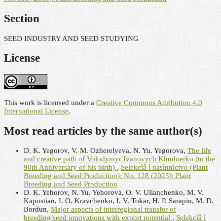
Section
SEED INDUSTRY AND SEED STUDYING
License
This work is licensed under a
Creative Commons Attribution 4.0
International License
.
Most read articles by the same author(s)
D. K. Yegorov, V. M. Ozherelyeva, N. Yu. Yegorova,
The life
and creative path of Volodymyr Ivanovych Khudoerko (to the
90th Anniversary of his birth)
,
Selekcìâ ì nasìnnictvo (Plant
Breeding and Seed Production): No. 128 (2025): Plant
Breeding and Seed Production
D. K. Yehorov, N. Yu. Yehorova, O. V. Ulianchenko, M. V.
Kapustian, I. O. Kravchenko, I. V. Tokar, H. P. Sarapin, M. D.
Bordun,
Major aspects of interregional transfer of
breeding/seed innovations with export potential
,
Selekcìâ ì