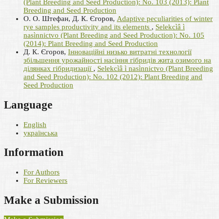
(Plant Breeding and Seed Production): No. 103 (2013): Plant
Breeding and Seed Production
О. О. Штефан, Д. К. Єгоров,
Adaptive peculiarities of winter
rye samples productivity and its elements
,
Selekcìâ ì
nasìnnictvo (Plant Breeding and Seed Production): No. 105
(2014): Plant Breeding and Seed Production
Д. К. Єгоров,
Інноваційні низько витратні технології
збільшення урожайності насіння гібридів жита озимого на
ділянках гібридизації
,
Selekcìâ ì nasìnnictvo (Plant Breeding
and Seed Production): No. 102 (2012): Plant Breeding and
Seed Production
Language
English
українська
Information
For Authors
For Reviewers
Make a Submission