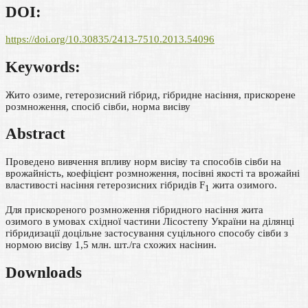
DOI:
https://doi.org/10.30835/2413-7510.2013.54096
Keywords:
Жито озиме, гетерозисний гібрид, гібридне насіння, прискорене
розмноження, спосіб сівби, норма висіву
Abstract
Проведено вивчення впливу норм висіву та способів сівби на
врожайність, коефіцієнт розмноження, посівні якості та врожайні
властивості насіння гетерозисних гібридів F
жита озимого.
1
Для прискореного розмноження гібридного насіння жита
озимого в умовах східної частини Лісостепу України на ділянці
гібридизації доцільне застосування суцільного способу сівби з
нормою висіву 1,5 млн. шт./га схожих насінин.
Downloads