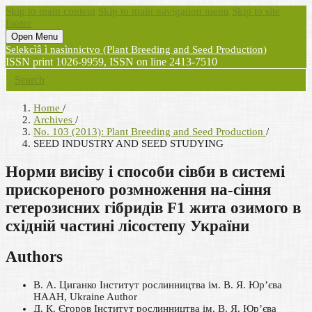
Skip to main content
Skip to main navigation menu
Skip to site
footer
Open Menu
Selekcìâ ì nasìnnictvo (Plant Breeding and Seed Production)
ISSN print 1026-9959, ISSN on line 2413-7510
Search
Home
/
Archives
/
No. 103 (2013): Plant Breeding and Seed Production
/
SEED INDUSTRY AND SEED STUDYING
Норми висіву і способи сівби в системі
прискореного розмноження на-сіння
гетерозисних гібридів F1 жита озимого в
східній частині лiсостепу України
Authors
В. А. Циганко
Інститут рослинництва ім. В. Я. Юр’єва
НААН, Ukraine
Author
Д. К. Єгоров
Інститут рослинництва ім. В. Я. Юр’єва